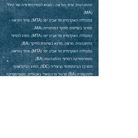
ההתנהגות, עוזר הוראה – מבוא לפסיכותרפיה של הילד
(MA).
המכללה האקדמית תל אביב יפו (MTA), עוזר הוראה –
סמינר בשיטות מחקר כמותניות (MA).
המכללה האקדמית תל אביב יפו (MTA), החוג למדעי
ההתנהגות. מרצה, סדנא בשיטות מחקר (BA).
המכללה האקדמית תל אביב יפו (MTA), עוזר הוראה,
סטטיסטיקה למדעי ההתנהגות (BA).
המרכז הבינתחומי הרצליה (IDC), החוג הבינלאומי
לתקשורת (BA) תרגול פרונטאלי באנגלית, סטטיסטיקה
ויישומי מחשב.
המרכז הבינתחומי הרצליה (IDC), החוג לתקשורת
(BA) תרגול פרונטאלי, סטטיסטיקה ויישומי מחשב.
איגודים מקצועיים
אפקים - אגודה לפסיכולוגיה קלינית יישומית-מדעית
בישראל
הפ"י - הסתדרות הפסיכולוגים בישראל